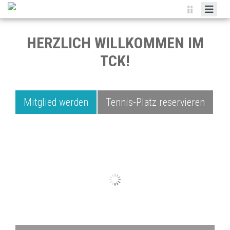
HOME
HERZLICH WILLKOMMEN IM
CLUB
TCK!
TENNIS-SCHULE
INTERCLUB
Mitglied werden
Tennis-Platz reservieren
KALENDER
SPONSOREN