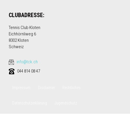
CLUBADRESSE:
Tennis Club Kloten
Eichhörnliweg 6
8302 Kloten
Schweiz
info@tck.ch
044 814 08 47
Impressum
Disclaimer
Rechtliches
Datenschutzerklärung
Jugendschutz