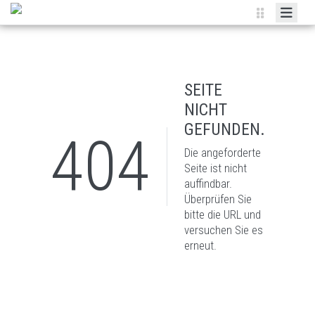
HOME
CLUB
SEITE
TENNIS-SCHULE
NICHT
INTERCLUB
GEFUNDEN.
404
KALENDER
Die angeforderte
Seite ist nicht
SPONSOREN
auffindbar.
Überprüfen Sie
bitte die URL und
versuchen Sie es
erneut.